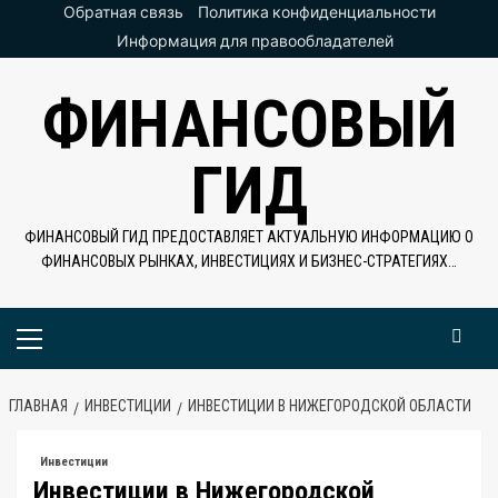
Перейти
Обратная связь
Политика конфиденциальности
к
Информация для правообладателей
содержимому
ФИНАНСОВЫЙ
ГИД
ФИНАНСОВЫЙ ГИД ПРЕДОСТАВЛЯЕТ АКТУАЛЬНУЮ ИНФОРМАЦИЮ О
ФИНАНСОВЫХ РЫНКАХ, ИНВЕСТИЦИЯХ И БИЗНЕС-СТРАТЕГИЯХ…
Основное
меню
ГЛАВНАЯ
ИНВЕСТИЦИИ
ИНВЕСТИЦИИ В НИЖЕГОРОДСКОЙ ОБЛАСТИ
Инвестиции
Инвестиции в Нижегородской