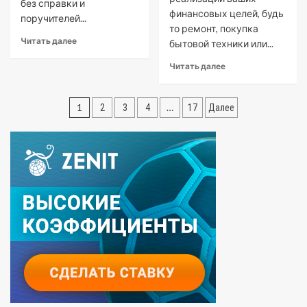
без справки и
финансовых целей, будь
поручителей...
то ремонт, покупка
Read
Читать далее
бытовой техники или...
more
Read
about
Читать далее
more
Потребительский
about
Кредит
Пагинация
Как
без
1
…
2
3
4
17
Далее
рассчитать
Справки
записей
потребительский
и
кредит
Поручителей:
в
Все,
Сбербанке:
Что
подробное
Нужно
руководство
Знать