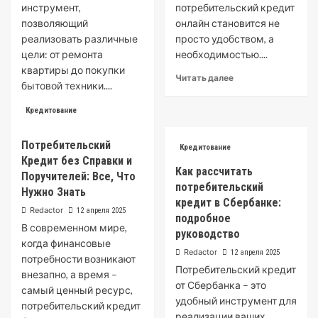
инструмент,
потребительский кредит
позволяющий
онлайн становится не
реализовать различные
просто удобством, а
цели: от ремонта
необходимостью....
квартиры до покупки
Read
Читать далее
бытовой техники....
more
about
Read
Читать далее
Кредитование
Онлайн
more
заявка
about
на
Потребительский
потребительский
Кредитование
потребительский
Кредит без Справки и
кредит
Как рассчитать
кредит
в
Поручителей: Все, Что
в
потребительский
сбербанке
Нужно Знать
Сбербанке:
процентная
кредит в Сбербанке:
Redactor
пошаговая
12 апреля 2025
ставка
подробное
инструкция
В современном мире,
калькулятор
руководство
когда финансовые
Redactor
12 апреля 2025
потребности возникают
Потребительский кредит
внезапно, а время –
от Сбербанка – это
самый ценный ресурс,
удобный инструмент для
потребительский кредит
реализации ваших