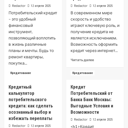
Сбербанке
Redactor
Redactor
12 апреля 2025
12 апреля 2025
для
Потребительский кредит
В современном мире
зарплатных
– это удобный
скорость и удобство
клиентов:
выгодные
финансовый
играют ключевую роль, и
условия
инструмент,
получение кредита не
и
позволяющий воплотить
является исключением.
преимущества
в жизнь различные
Возможность оформить
планы и мечты. Будь то
кредит через интернет...
ремонт квартиры,
Read
Читать далее
покупка...
more
about
Read
Читать далее
Кредитование
Кредитование
Как
more
правильно
about
и
Кредитный
Кредит
Потребительский
безопасно
калькулятор
Потребительский от
кредит:
оформить
выгодная
потребительского
Банка Банк Москвы:
кредит
акция
кредита: как сделать
Выгодные Условия и
онлайн
и
осознанный выбор и
Возможности
возможности
избежать переплаты
Redactor
12 апреля 2025
Redactor
12 апреля 2025
<h1>Кредит