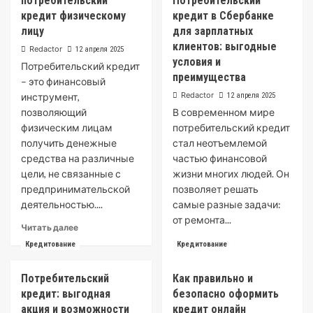
потребительский
Потребительский
кредит физическому
кредит в Сбербанке
лицу
для зарплатных
клиентов: выгодные
Redactor
12 апреля 2025
условия и
Потребительский кредит
преимущества
– это финансовый
Redactor
инструмент,
12 апреля 2025
позволяющий
В современном мире
физическим лицам
потребительский кредит
получить денежные
стал неотъемлемой
средства на различные
частью финансовой
цели, не связанные с
жизни многих людей. Он
предпринимательской
позволяет решать
деятельностью....
самые разные задачи:
от ремонта...
Read
Читать далее
more
Read
Читать далее
Кредитование
Кредитование
about
more
потребительский
about
Потребительский
Как правильно и
кредит
Потребительский
физическому
кредит: выгодная
безопасно оформить
кредит
лицу
в
акция и возможности
кредит онлайн