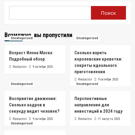
Поиск
Возможно, вы пропустили
Uncategorised
Uncategorised
Возраст Илона Маска:
Сколько варить
Подробный обзор
королевские креветки:
секреты идеального
Redactor
9 октября 2025
приготовления
Redactor
9 октября 2025
Uncategorised
Uncategorised
Восприятие движения:
Перспективные
Сколько кадров в
направления для
секунду видит человек?
инвестиций в 2024 году
Redactor
Redactor
9 октября 2025
11 августа 2025
Uncategorised