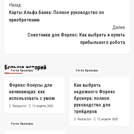
Post
Назад
Карты Альфа Банка: Полное руководство по
Navigation
приобретению
Далее
Советники для Форекс: Как выбрать и купить
прибыльного робота
Больше историй
Forex брокеры
Forex брокеры
Форекс-бонусы для
Как выбрать
начинающих: как
надежного Форекс
использовать с умом
брокера: полное
руководство для
Redactor
12 апреля 2025
трейдеров
Redactor
12 апреля 2025
Forex брокеры