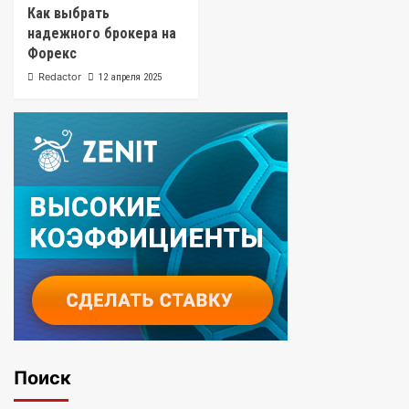
Как выбрать
надежного брокера на
Форекс
Redactor
12 апреля 2025
Поиск