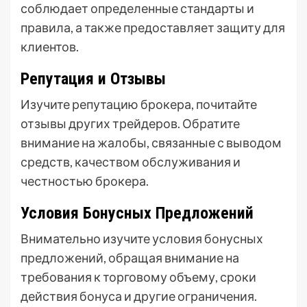
соблюдает определенные стандарты и
правила, а также предоставляет защиту для
клиентов.
Репутация и Отзывы
Изучите репутацию брокера, почитайте
отзывы других трейдеров. Обратите
внимание на жалобы, связанные с выводом
средств, качеством обслуживания и
честностью брокера.
Условия Бонусных Предложений
Внимательно изучите условия бонусных
предложений, обращая внимание на
требования к торговому объему, сроки
действия бонуса и другие ограничения.