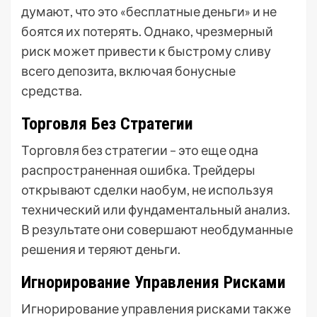
думают, что это «бесплатные деньги» и не
боятся их потерять. Однако, чрезмерный
риск может привести к быстрому сливу
всего депозита, включая бонусные
средства.
Торговля Без Стратегии
Торговля без стратегии – это еще одна
распространенная ошибка. Трейдеры
открывают сделки наобум, не используя
технический или фундаментальный анализ.
В результате они совершают необдуманные
решения и теряют деньги.
Игнорирование Управления Рисками
Игнорирование управления рисками также