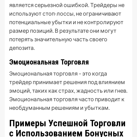
является серьезной ошибкой. Трейдеры не
используют стоп-лоссы, не ограничивают
потенциальные убытки и не контролируют
размер позиций. В результате они могут
потерять значительную часть своего
депозита.
Эмоциональная Торговля
Эмоциональная торговля – это когда
трейдер принимает решения под влиянием
эмоций, таких как страх, жадность или гнев.
Эмоциональная торговля часто приводит к
необдуманным решениям и убыткам.
Примеры Успешной Торговли
с Использованием Бонусных