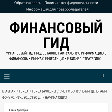
Перейти
Обратная связь
Политика конфиденциальности
к
Информация для правообладателей
содержимому
ФИНАНСОВЫЙ
ГИД
ФИНАНСОВЫЙ ГИД ПРЕДОСТАВЛЯЕТ АКТУАЛЬНУЮ ИНФОРМАЦИЮ О
ФИНАНСОВЫХ РЫНКАХ, ИНВЕСТИЦИЯХ И БИЗНЕС-СТРАТЕГИЯХ…
Основное
меню
ГЛАВНАЯ
FOREX
FOREX БРОКЕРЫ
СЧЕТ С БОНУСНЫМИ ДЕНЬГАМИ
ФОРЕКС: РУКОВОДСТВО ДЛЯ НАЧИНАЮЩИХ
Forex брокеры