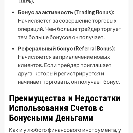
100%).
Бонус за активность (Trading Bonus):
Начисляется за совершение торговых
операций. Чем больше трейдер торгует,
тем больше бонусов он получает.
Реферальный бонус (Referral Bonus):
Начисляется за привлечение новых
клиентов. Если трейдер приглашает
друга, который регистрируется и
начинает торговать, он получает бонус.
Преимущества и Недостатки
Использования Счетов с
Бонусными Деньгами
Как и у любого финансового инструмента, у