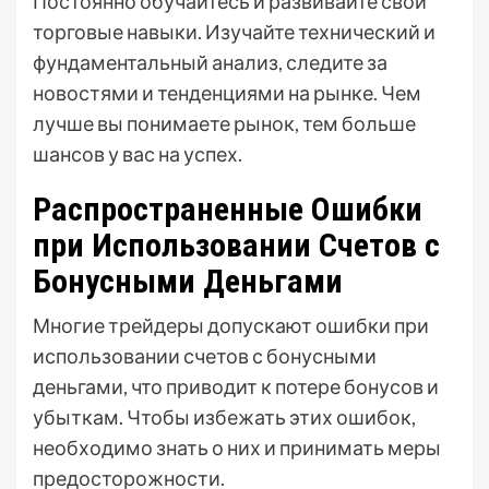
Постоянно обучайтесь и развивайте свои
торговые навыки. Изучайте технический и
фундаментальный анализ, следите за
новостями и тенденциями на рынке. Чем
лучше вы понимаете рынок, тем больше
шансов у вас на успех.
Распространенные Ошибки
при Использовании Счетов с
Бонусными Деньгами
Многие трейдеры допускают ошибки при
использовании счетов с бонусными
деньгами, что приводит к потере бонусов и
убыткам. Чтобы избежать этих ошибок,
необходимо знать о них и принимать меры
предосторожности.