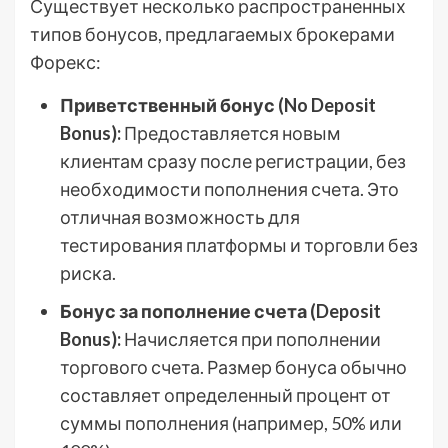
Существует несколько распространенных
типов бонусов, предлагаемых брокерами
Форекс:
Приветственный бонус (No Deposit
Bonus):
Предоставляется новым
клиентам сразу после регистрации, без
необходимости пополнения счета. Это
отличная возможность для
тестирования платформы и торговли без
риска.
Бонус за пополнение счета (Deposit
Bonus):
Начисляется при пополнении
торгового счета. Размер бонуса обычно
составляет определенный процент от
суммы пополнения (например, 50% или