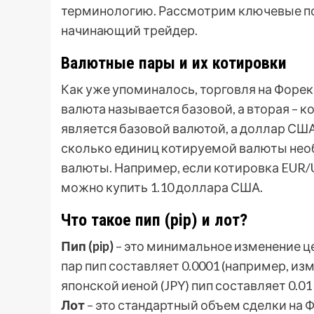
терминологию. Рассмотрим ключевые по
начинающий трейдер.
Валютные пары и их котировки
Как уже упоминалось, торговля на Форек
валюта называется базовой, а вторая – к
является базовой валютой, а доллар США
сколько единиц котируемой валюты нео
валюты. Например, если котировка EUR/US
можно купить 1.10 доллара США.
Что такое пип (pip) и лот?
Пип (pip)
– это минимальное изменение ц
пар пип составляет 0.0001 (например, изм
японской иеной (JPY) пип составляет 0.01 
Лот
– это стандартный объем сделки на Ф