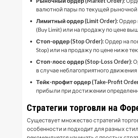
Рыночный ордер (Market Order):
Орде
валютной пары по текущей рыночной 
Лимитный ордер (Limit Order):
Ордер 
(Buy Limit) или на продажу по цене выш
Стоп-ордер (Stop Order):
Ордер на по
Stop) или на продажу по цене ниже тек
Стоп-лосс ордер (Stop-Loss Order):
О
в случае неблагоприятного движения
Тейк-профит ордер (Take-Profit Order
прибыли при достижении определенн
Стратегии торговли на Фо
Существует множество стратегий торгов
особенности и подходит для разных ст
рекомендуется начинать с простых стра