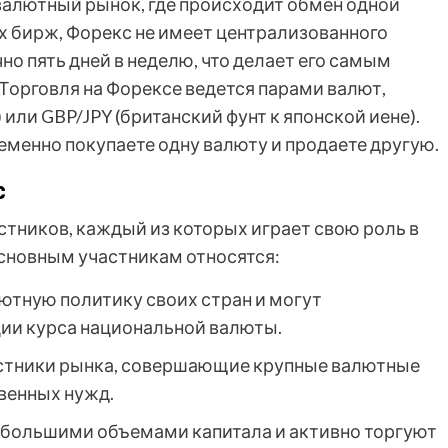
 валютный рынок, где происходит обмен одной
х бирж, Форекс не имеет централизованного
о пять дней в неделю, что делает его самым
орговля на Форексе ведется парами валют,
или GBP/JPY (британский фунт к японской иене).
еменно покупаете одну валюту и продаете другую.
с
стников, каждый из которых играет свою роль в
основным участникам относятся:
ютную политику своих стран и могут
ии курса национальной валюты.
стники рынка, совершающие крупные валютные
твенных нужд.
большими объемами капитала и активно торгуют