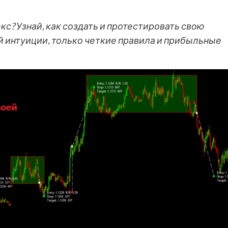
с? Узнай, как создать и протестировать свою
 интуиции, только четкие правила и прибыльные