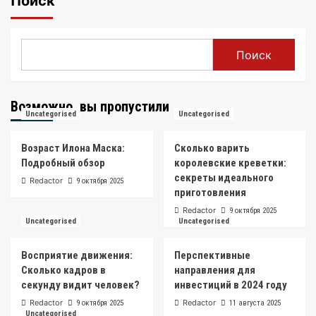
Поиск
Поиск
Возможно, вы пропустили
Uncategorised
Uncategorised
Возраст Илона Маска:
Сколько варить
Подробный обзор
королевские креветки:
секреты идеального
Redactor
9 октября 2025
приготовления
Redactor
9 октября 2025
Uncategorised
Uncategorised
Восприятие движения:
Перспективные
Сколько кадров в
направления для
секунду видит человек?
инвестиций в 2024 году
Redactor
Redactor
9 октября 2025
11 августа 2025
Uncategorised