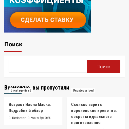
Поиск
Поиск
Возможно, вы пропустили
Uncategorised
Uncategorised
Возраст Илона Маска:
Сколько варить
Подробный обзор
королевские креветки:
секреты идеального
Redactor
9 октября 2025
приготовления