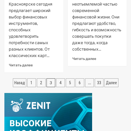
Красноярске сегодня
неотъемлемой частью
заявку
предлагает широкий
современной
онлайн
выбор финансовых
финансовой жизни. Они
инструментов,
предлагают удобство,
способных
гибкость и возможность
удовлетворить
совершать покупки
потребности самых
даже тогда, когда
разных клиентов. От
собственных...
классических карт...
Read
Читать далее
more
Read
Читать далее
about
more
Как
about
Пагинация
выбрать
Кредитные
3
…
Назад
1
2
4
5
6
33
Далее
банк
карты
записей
для
в
получения
Красноярске:
кредитной
Обзор
карты
предложений
банков