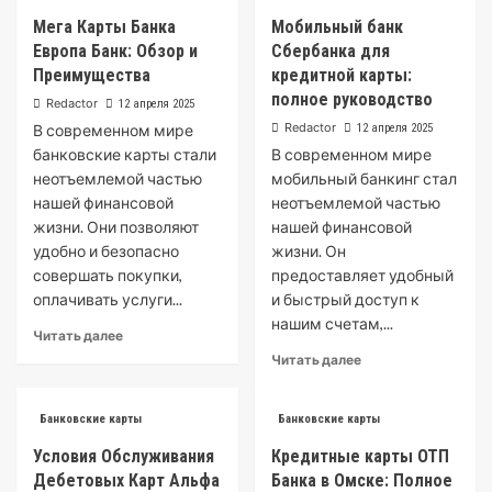
Банка
карта
Мега Карты Банка
Мобильный банк
Санкт-
Альфа
Петербург
Европа Банк: Обзор и
Сбербанка для
Банка:
Преимущества
Преимущества
кредитной карты:
и
полное руководство
Redactor
12 апреля 2025
возможности
Redactor
В современном мире
12 апреля 2025
банковские карты стали
В современном мире
неотъемлемой частью
мобильный банкинг стал
нашей финансовой
неотъемлемой частью
жизни. Они позволяют
нашей финансовой
удобно и безопасно
жизни. Он
совершать покупки,
предоставляет удобный
оплачивать услуги...
и быстрый доступ к
нашим счетам,...
Read
Читать далее
more
Read
Читать далее
about
more
Мега
about
Карты
Мобильный
Банковские карты
Банковские карты
Банка
банк
Условия Обслуживания
Кредитные карты ОТП
Европа
Сбербанка
Дебетовых Карт Альфа
Банк:
Банка в Омске: Полное
для