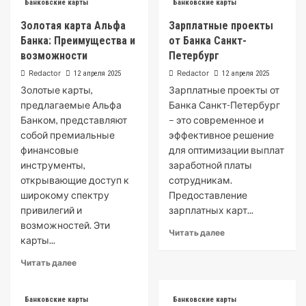
Банковские карты
Банковские карты
Золотая карта Альфа
Зарплатные проекты
Банка: Преимущества и
от Банка Санкт-
возможности
Петербург
Redactor
Redactor
12 апреля 2025
12 апреля 2025
Золотые карты,
Зарплатные проекты от
предлагаемые Альфа
Банка Санкт-Петербург
Банком, представляют
– это современное и
собой премиальные
эффективное решение
финансовые
для оптимизации выплат
инструменты,
заработной платы
открывающие доступ к
сотрудникам.
широкому спектру
Предоставление
привилегий и
зарплатных карт...
возможностей. Эти
Read
Читать далее
карты...
more
about
Read
Читать далее
Зарплатные
more
проекты
about
от
Золотая
Банковские карты
Банковские карты