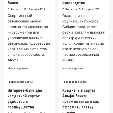
Обзор
Банка
руководство
кредитной
и
карты:
Redactor
Redactor
12 апреля 2025
12 апреля 2025
Преимущества
полное
Современный
Омск, один из
руководство
финансовый рынок
крупнейших городов
предлагает множество
Сибири, предлагает
инструментов для
своим жителям широкий
управления личными
спектр финансовых
финансами, и дебетовые
услуг. Кредитные карты
карты занимают в этом
стали неотъемлемой
списке особое место.
частью современной
Альфа...
жизни,...
Read
Read
Читать далее
Читать далее
more
more
about
about
Условия
Кредитные
Банковские карты
Банковские карты
Обслуживания
карты
Интернет-банк для
Кредитные карты
Дебетовых
ОТП
кредитной карты:
Альфа-Банка:
Карт
Банка
удобство и
Альфа
преимущества и как
в
Банка
Омске:
преимущества
оформить заявку
Полное
онлайн