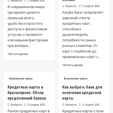
Redactor
12 апреля 2025
руководство
Redactor
В современном мире,
12 апреля 2025
где время ценится
Альфа-Банк предлагает
превыше всего,
широкий спектр
удобство и простота
кредитных карт,
доступа к финансовым
способных
услугам становятся
удовлетворить
ключевыми факторами
потребности самых
при выборе...
разных клиентов. От
карт с кэшбэком до
Read
Читать далее
премиальных карт с...
more
about
Read
Читать далее
Интернет-
more
банк
about
для
Кредитные
Банковские карты
Банковские карты
кредитной
карты
Кредитные карты в
карты:
Как выбрать банк для
Альфа-
удобство
Красноярске: Обзор
получения кредитной
Банка:
и
предложений банков
карты
преимущества
преимущества
и
Redactor
Redactor
12 апреля 2025
12 апреля 2025
как
Рынок кредитных карт в
Кредитные карты стали
оформить