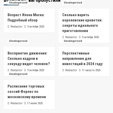
Возможно, вы пропустили
Uncategorised
Uncategorised
Возраст Илона Маска:
Сколько варить
Подробный обзор
королевские креветки:
секреты идеального
Redactor
9 октября 2025
приготовления
Redactor
9 октября 2025
Uncategorised
Uncategorised
Восприятие движения:
Перспективные
Сколько кадров в
направления для
секунду видит человек?
инвестиций в 2024 году
Redactor
Redactor
9 октября 2025
11 августа 2025
Uncategorised
Расписание торговых
сессий Форекс по
московскому времени
Redactor
17 июля 2025