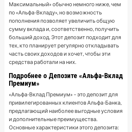
Максимальный» обычно немного ниже, чем
по «Альфа-Вкладу», но возможность
пополнения позволяет увеличить общую
сумму вклада и, соответственно, получить
больший доход. Этот депозит подходит для
тех, кто планирует регулярно откладывать
часть своих доходов и хочет, чтобы эти
средства работали на них.
Подробнее о Депозите «Альфа-Вклад
Премиум»
«Альфа-Вклад Премиум» – это депозит для
привилегированных клиентов Альфа-Банка,
предлагающий наиболее выгодные условия
и дополнительные преимущества.
Основные характеристики этого депозита: