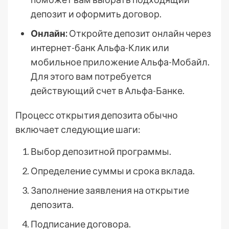
депозит и оформить договор.
Онлайн:
Откройте депозит онлайн через
интернет-банк Альфа-Клик или
мобильное приложение Альфа-Мобайл.
Для этого вам потребуется
действующий счет в Альфа-Банке.
Процесс открытия депозита обычно
включает следующие шаги:
Выбор депозитной программы.
Определение суммы и срока вклада.
Заполнение заявления на открытие
депозита.
Подписание договора.