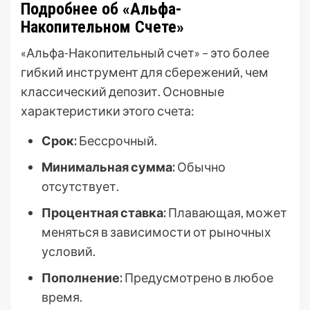
Подробнее об «Альфа-
Накопительном Счете»
«Альфа-Накопительный счет» – это более
гибкий инструмент для сбережений, чем
классический депозит. Основные
характеристики этого счета:
Срок:
Бессрочный.
Минимальная сумма:
Обычно
отсутствует.
Процентная ставка:
Плавающая, может
меняться в зависимости от рыночных
условий.
Пополнение:
Предусмотрено в любое
время.