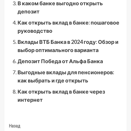
В каком банке выгодно открыть
депозит
Как открыть вклад в банке: пошаговое
руководство
Вклады ВТБ Банка в 2024 году: Обзор и
выбор оптимального варианта
Депозит Победа от Альфа Банка
Выгодные вклады для пенсионеров:
как выбрать и где открыть
Как открыть вклад в банке через
интернет
Post
Назад