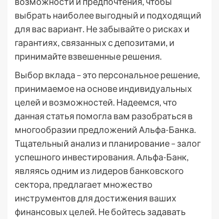
возможности и предпочтения, чтобы
выбрать наиболее выгодный и подходящий
для вас вариант. Не забывайте о рисках и
гарантиях, связанных с депозитами, и
принимайте взвешенные решения.
Выбор вклада – это персональное решение,
принимаемое на основе индивидуальных
целей и возможностей. Надеемся, что
данная статья помогла вам разобраться в
многообразии предложений Альфа-Банка.
Тщательный анализ и планирование – залог
успешного инвестирования. Альфа-Банк,
являясь одним из лидеров банковского
сектора, предлагает множество
инструментов для достижения ваших
финансовых целей. Не бойтесь задавать