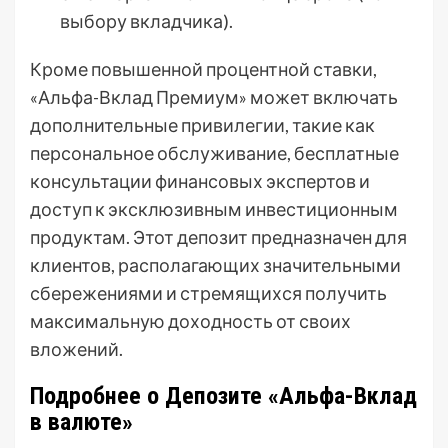
выбору вкладчика).
Кроме повышенной процентной ставки,
«Альфа-Вклад Премиум» может включать
дополнительные привилегии, такие как
персональное обслуживание, бесплатные
консультации финансовых экспертов и
доступ к эксклюзивным инвестиционным
продуктам. Этот депозит предназначен для
клиентов, располагающих значительными
сбережениями и стремящихся получить
максимальную доходность от своих
вложений.
Подробнее о Депозите «Альфа-Вклад
в валюте»