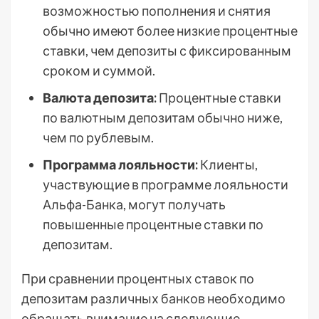
возможностью пополнения и снятия
обычно имеют более низкие процентные
ставки, чем депозиты с фиксированным
сроком и суммой.
Валюта депозита:
Процентные ставки
по валютным депозитам обычно ниже,
чем по рублевым.
Программа лояльности:
Клиенты,
участвующие в программе лояльности
Альфа-Банка, могут получать
повышенные процентные ставки по
депозитам.
При сравнении процентных ставок по
депозитам различных банков необходимо
обращать внимание на следующие