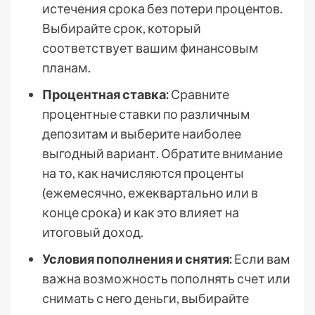
истечения срока без потери процентов.
Выбирайте срок, который
соответствует вашим финансовым
планам.
Процентная ставка:
Сравните
процентные ставки по различным
депозитам и выберите наиболее
выгодный вариант. Обратите внимание
на то, как начисляются проценты
(ежемесячно, ежеквартально или в
конце срока) и как это влияет на
итоговый доход.
Условия пополнения и снятия:
Если вам
важна возможность пополнять счет или
снимать с него деньги, выбирайте