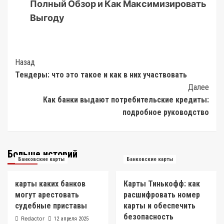
Полный Обзор и Как Максимизировать
Выгоду
Post
Назад
Тендеры: что это такое и как в них участвовать
Navigation
Далее
Как банки выдают потребительские кредиты:
подробное руководство
Больше историй
Банковские карты
Банковские карты
карты каких банков
Карты Тинькофф: как
могут арестовать
расшифровать номер
судебные приставы
карты и обеспечить
безопасность
Redactor
12 апреля 2025